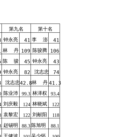
第九名
第十名
钟永亮
李
澎
3
41
41
林
丹
陈骏腾
1
109
106
陈
骏
钟永亮
6
45
43
钟永亮
沈志忠
9
82
74
沈志忠
林
丹
3
42.8
41.3
陈业沛
林泽权
0
99.3
93.4
刘庆毅
林晓斌
4
124
122
袁黎宏
刘献阳
8
122
118
赵锡明
陈旭明
3
88.3
88.1
王健波
吴少怀
3
101
100