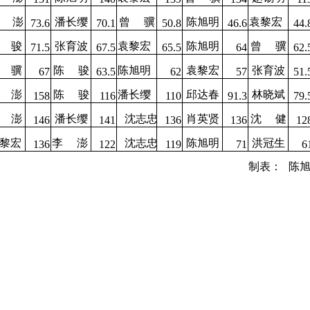
澎
潘长缨
曾
骥
陈旭明
袁黎宏
73.6
70.1
50.8
46.6
44.
骏
张育波
袁黎宏
陈旭明
曾
骥
71.5
67.5
65.5
64
62.
骥
陈
骏
陈旭明
袁黎宏
张育波
67
63.5
62
57
51.
澎
陈
骏
潘长缨
邱达春
林晓斌
158
116
110
91.3
79.
澎
潘长缨
沈志忠
肖英贤
沈
健
146
141
136
136
12
黎宏
李
澎
沈志忠
陈旭明
洪冠生
136
122
119
71
6
制表：
陈