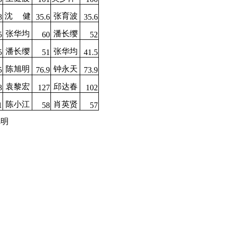
沈
健
张育波
8
35.6
35.6
张华均
潘长缨
5
60
52
潘长缨
张华均
5
51
41.5
陈旭明
钟永天
5
76.9
73.9
袁黎宏
邱达春
8
127
102
陈小江
肖英贤
1
58
57
旭明