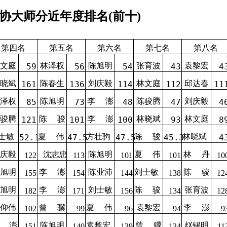
协大师分近年度排名(前十)
第四名
第五名
第六名
第七名
第八名
文庭
林泽权
陈旭明
张育波
袁黎宏
59
56
54
43
4
晓斌
陈春生
刘庆毅
林文庭
邱达春
161
136
114
112
11
泽权
陈旭明
李
澎
陈骏腾
刘庆毅
85
73
48
47
4
骏腾
陈
骏
李
澎
林晓斌
林文庭
121
101
100
93
8
士敏
夏
伟
方壮驹
陈 骏
林晓斌
52.1
47.5
47.5
45.3
4
庆毅
沈志忠
陈旭明
夏
伟
林
丹
122
113
101
101
10
旭明
李
澎
陈业沛
刘士敏
陈
骏
155
154
144
138
12
旭明
李
澎
刘士敏
陈
骏
张育波
182
171
156
134
12
仰伟
曾
骥
夏
伟
袁黎宏
李
澎
102
99
96
94
9
澎
陈旭明
袁黎宏
曾
骥
赵锡明
151
140
139
134
11