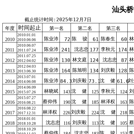
汕头桥
截止统计时间:2025年12月7日
时间起止
年度
第一名
第二名
第三名
2010.01.01
陈业沛
陈
骏
陈春生
林
72
61
60
2010
2010.06.06
2010.06.07
陈业沛
沈志忠
李秋元
林
241
177
174
2011
2011.07.24
2011.07.25
陈业沛
林文庭
沈志忠
林
130
124
87
2012
2012.04.02
2012.04.03
陈业沛
陈旭明
刘庆毅
陈
164
134
128
2013
2013.06.30
2013.07.01
陈业沛
刘庆毅
沈
健
刘
84.3
73.1
61.6
2014
2014.06.08
2014.06.09
林晓斌
沈
健
李秋元
刘
2015
143
125
124
2015.07.26
2015.07.27
蔡仰伟
沈
健
林泽权
陈
2016
190
185
163
2016.08.21
2016.08.22
林泽权
刘庆毅
沈
健
陈
2017
226
224
218
2017.12.31
2018.01.01
沈志忠
刘庆毅
沈
健
蔡
2018
116
113
105
2018.10.28
2018.10.29
蔡仰伟
沈志忠
陈
骏
李
2019
184
183
153
2019.11.03