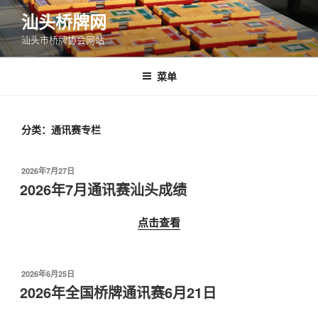
跳
汕头桥牌网
至
汕头市桥牌协会网站
内
容
菜单
分类：通讯赛专栏
发
2026年7月27日
布
2026年7月通讯赛汕头成绩
于
点击查看
发
2026年6月25日
布
2026年全国桥牌通讯赛6月21日
于