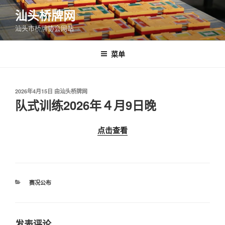
跳
汕头桥牌网
至
汕头市桥牌协会网站
内
容
菜单
发
2026年4月15日
由
汕头桥牌网
布
队式训练2026年４月9日晚
于
点击查看
分
赛况公布
类
发表评论